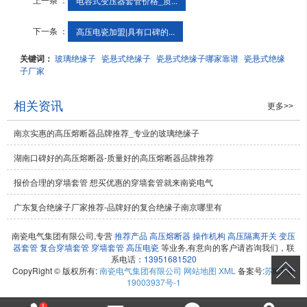
电容式变压器套管价格_质...
下一条 ：
高压电瓷加盟|具有口碑的...
关键词：
玻璃绝缘子
瓷悬式绝缘子
瓷悬式绝缘子哪家靠谱
瓷悬式绝缘
子厂家
相关资讯
更多>>
南京实惠的高压熔断器品牌推荐_专业的玻璃绝缘子
湖南口碑好的高压熔断器-质量好的高压熔断器品牌推荐
报价合理的穿墙套管 想买优惠的穿墙套管就来南瓷电气
广东复合绝缘子厂家推荐-品牌好的复合绝缘子南京哪里有
南瓷电气集团有限公司,专营
推荐产品
高压熔断器
操作机构
高压隔离开关
变压
器套管
复合穿墙套管
穿墙套管
高压电瓷
等业务,有意向的客户请咨询我们，联
系电话：
13951681520
CopyRight © 版权所有:
南瓷电气集团有限公司
网站地图
XML
备案号:
苏ICP备
19003937号-1