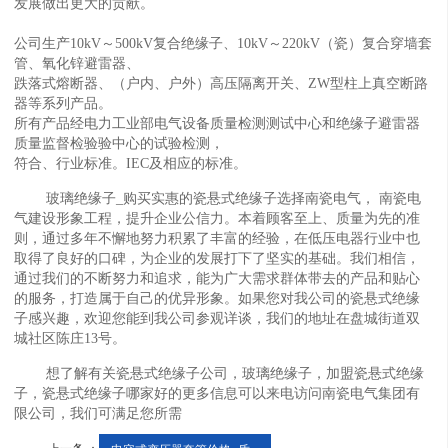
发展做出更大的贡献。
公司生产10kV～500kV复合绝缘子、10kV～220kV（瓷）复合穿墙套
管、氧化锌避雷器、
跌落式熔断器、（户内、户外）高压隔离开关、ZW型柱上真空断路
器等系列产品。
所有产品经电力工业部电气设备质量检测测试中心和绝缘子避雷器
质量监督检验验中心的试验检测，
符合、行业标准。IEC及相应的标准。
玻璃绝缘子_购买实惠的瓷悬式绝缘子选择南瓷电气， 南瓷电
气建设形象工程，提升企业公信力。本着顾客至上、质量为先的准
则，通过多年不懈地努力积累了丰富的经验，在低压电器行业中也
取得了良好的口碑，为企业的发展打下了坚实的基础。我们相信，
通过我们的不断努力和追求，能为广大需求群体带去的产品和贴心
的服务，打造属于自己的优异形象。如果您对我公司的瓷悬式绝缘
子感兴趣，欢迎您能到我公司参观详谈，我们的地址在盘城街道双
城社区陈庄13号。
想了解有关瓷悬式绝缘子公司，玻璃绝缘子，加盟瓷悬式绝缘
子，瓷悬式绝缘子哪家好的更多信息可以来电访问南瓷电气集团有
限公司，我们可满足您所需
上一条 ：