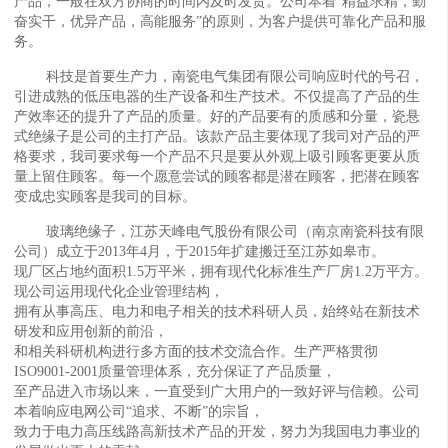
产品，一般在双方协商的时间内及时发货。公司本着“精益求精，勤
奋实干，优异产品，高能服务”的原则，为客户提供可靠化产品和服
务。
科技是首要生产力，南瓷电气集团有限公司响应时代的号召，
引进成熟的低压电器的生产设备和生产技术。不仅提高了产品的生
产效率还的提升了产品的质量。好的产品要有的质感和分量，瓷悬
式绝缘子是公司的主打产品。该款产品主要体现了我司对产品的严
格要求，我司要求每一个产品不只是要从外观上吸引顾客更要从质
量上留住顾客。每一个愿意尝试的顾客都是潜在顾客，把潜在顾客
变成忠实顾客是我司的目标。
玻璃绝缘子，江苏天峰电气股份有限公司（南京南瓷科技有限
公司）成立于2013年4月，于2015年扩建搬迁至江苏如皋市。
现厂区占地约面积1.5万平米，拥有现代化标准生产厂房1.2万平方。
现公司运用现代化企业管理结构，
拥有从事高压、电力和电子相关的技术科研人员，始终站在新技术
研发和应用创新的前沿，
和相关科研机构进行多方面的技术交流合作。生产严格贯彻
ISO9001-2001质量管理体系，充分保证了产品质量，
至产品进入市场以来，一直受到广大用户的一致好评与信赖。公司
本着响应电网公司“追求、不断”的宗旨，
致力于电力高压线路高新技术产品的开发，努力为我国电力事业的