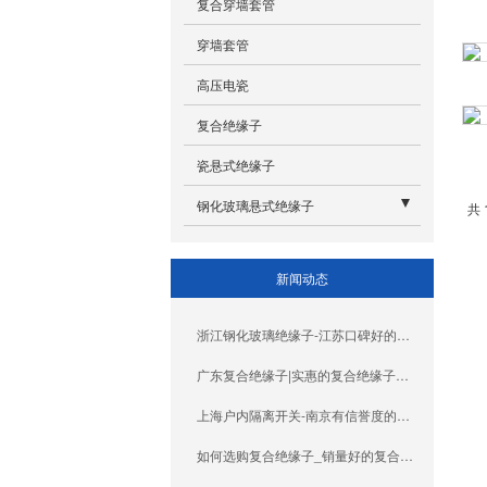
复合穿墙套管
RW5-35KV跌落式熔断器
穿墙套管
RW3-10KV跌落式熔断器
高压电瓷
RXWO限流熔断器
复合绝缘子
瓷悬式绝缘子
钢化玻璃悬式绝缘子
共 
空气动力型
新闻动态
地线型
耐污型
浙江钢化玻璃绝缘子-江苏口碑好的钢化玻璃绝缘子供销
标准型
广东复合绝缘子|实惠的复合绝缘子南瓷电气供应
上海户内隔离开关-南京有信誉度的高压隔离开关厂家推荐
如何选购复合绝缘子_销量好的复合绝缘子供应商