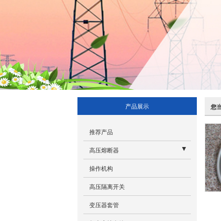
产品展示
您
推荐产品
高压熔断器
RW跌落式熔断器配套熔丝
操作机构
RW12-10-15KV跌落式熔断器
高压隔离开关
RW11-10KV跌落式熔断器
变压器套管
RW7-10KV跌落式断路器