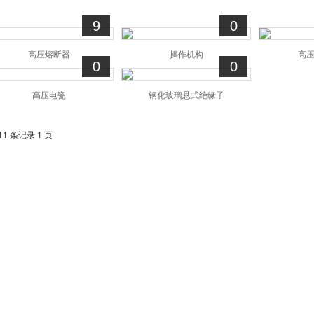
9
0
高压熔断器
操作机构
高
0
0
高压电瓷
钢化玻璃悬式绝缘子
11 条记录 1 页