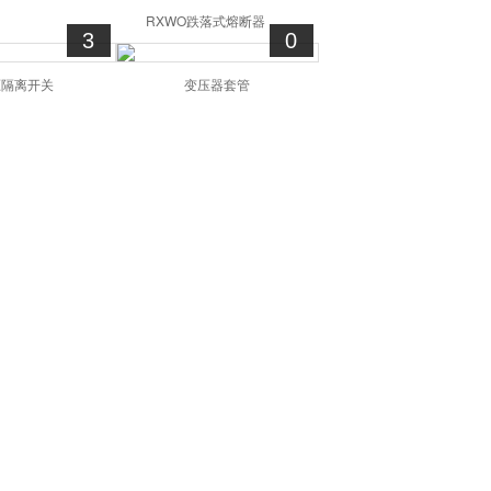
RXWO跌落式熔断器
3
0
压隔离开关
变压器套管