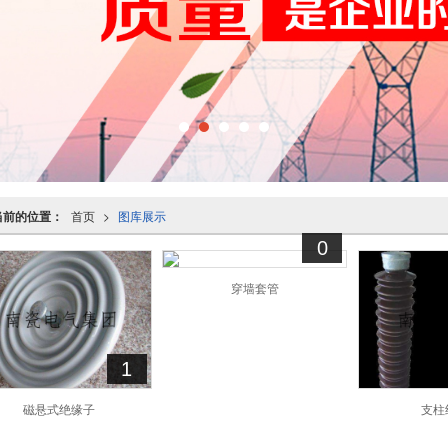
当前的位置：
首页
>
图库展示
0
穿墙套管
1
磁悬式绝缘子
支柱