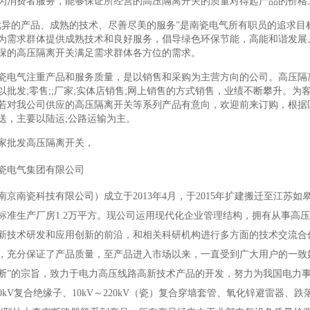
为消费者服务，能够保证所经营的高压隔离开关的质量对得起产品的价格
优异的产品、成熟的技术、尽善尽美的服务”是南瓷电气所有职员的追求目
为需求群体提供成熟技术和良好服务，倡导绿色环保节能，高能和谐发展
保的高压隔离开关满足需求群体各方位的需求。
瓷电气注重产品和服务质量，是以销售和采购为主营方向的公司。高压隔
以批发;零售;;厂家;实体店销售;网上销售的方式销售，业绩不断攀升。
若对我公司供应的高压隔离开关等系列产品有意向，欢迎前来订购，根据
送，主要以陆运;公路运输为主。
家批发高压隔离开关，
瓷电气集团有限公司
南京南瓷科技有限公司）成立于2013年4月，于2015年扩建搬迁至江苏如
标准生产厂房1.2万平方。现公司运用现代化企业管理结构，拥有从事高
新技术研发和应用创新的前沿，和相关科研机构进行多方面的技术交流合作。生产
，充分保证了产品质量，至产品进入市场以来，一直受到广大用户的一致
断”的宗旨，致力于电力高压线路高新技术产品的开发，努力为我国电力事
00kV复合绝缘子、10kV～220kV（瓷）复合穿墙套管、氧化锌避雷器