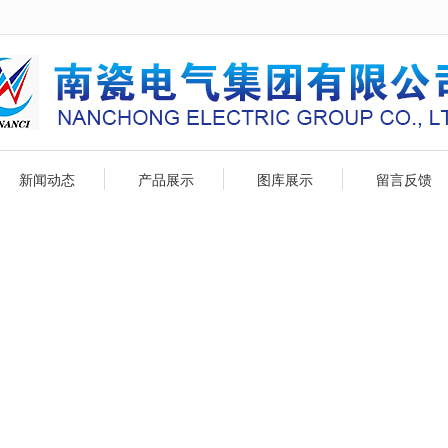
无法获得最佳浏览体验，推荐下载安装谷歌浏览器！
新闻动态
产品展示
图库展示
留言反馈