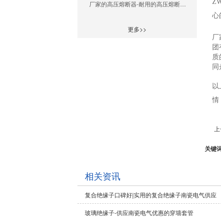
Z
厂家的高压熔断器-耐用的高压熔断器南瓷电气供应
心
更多>>
厂
团
质
同
以
情
上
关键
相关资讯
复合绝缘子口碑好|实用的复合绝缘子南瓷电气供应
玻璃绝缘子-供应南瓷电气优惠的穿墙套管