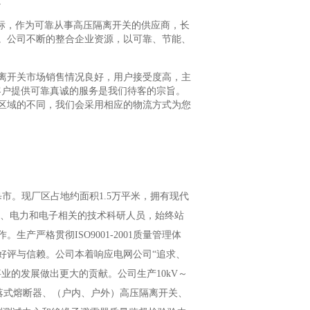
。
标，作为可靠从事高压隔离开关的供应商，长
。公司不断的整合企业资源，以可靠、节能、
离开关市场销售情况良好，用户接受度高，主
为客户提供可靠真诚的服务是我们待客的宗旨。
区域的不同，我们会采用相应的物流方式为您
皋市。现厂区占地约面积1.5万平米，拥有现代
压、电力和电子相关的技术科研人员，始终站
严格贯彻ISO9001-2001质量管理体
好评与信赖。公司本着响应电网公司“追求、
业的发展做出更大的贡献。公司生产10kV～
、跌落式熔断器、（户内、户外）高压隔离开关、