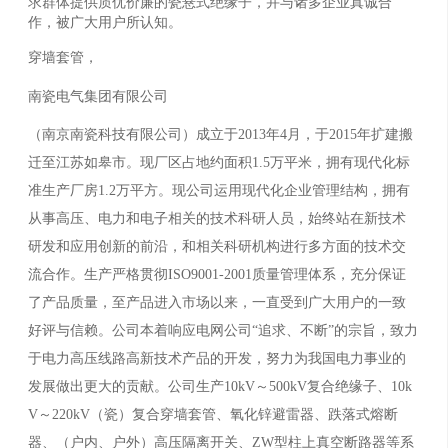
求群体提供质优价廉的瓷悬式绝缘子，并与诸多企业真诚合
作，被广大用户所认知。
穿墙套管，
南瓷电气集团有限公司
（南京南瓷科技有限公司）成立于2013年4月，于2015年扩建搬
迁至江苏如皋市。现厂区占地约面积1.5万平米，拥有现代化标
准生产厂房1.2万平方。现公司运用现代化企业管理结构，拥有
从事高压、电力和电子相关的技术科研人员，始终站在新技术
研发和应用创新的前沿，和相关科研机构进行多方面的技术交
流合作。生产严格贯彻ISO9001-2001质量管理体系，充分保证
了产品质量，至产品进入市场以来，一直受到广大用户的一致
好评与信赖。公司本着响应电网公司“追求、不断”的宗旨，致力
于电力高压线路高新技术产品的开发，努力为我国电力事业的
发展做出更大的贡献。公司生产10kV～500kV复合绝缘子、10k
V～220kV（瓷）复合穿墙套管、氧化锌避雷器、跌落式熔断
器、（户内、户外）高压隔离开关、ZW型柱上真空断路器等系