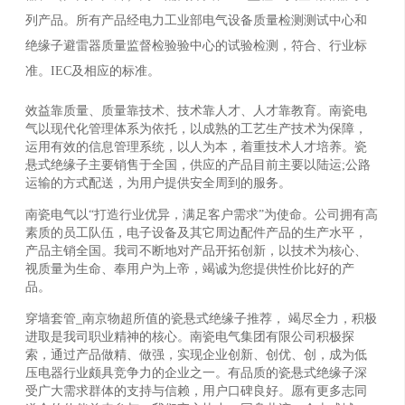
列产品。所有产品经电力工业部电气设备质量检测测试中心和
绝缘子避雷器质量监督检验验中心的试验检测，符合、行业标
准。IEC及相应的标准。
效益靠质量、质量靠技术、技术靠人才、人才靠教育。南瓷电
气以现代化管理体系为依托，以成熟的工艺生产技术为保障，
运用有效的信息管理系统，以人为本，着重技术人才培养。瓷
悬式绝缘子主要销售于全国，供应的产品目前主要以陆运;公路
运输的方式配送，为用户提供安全周到的服务。
南瓷电气以“打造行业优异，满足客户需求”为使命。公司拥有高
素质的员工队伍，电子设备及其它周边配件产品的生产水平，
产品主销全国。我司不断地对产品开拓创新，以技术为核心、
视质量为生命、奉用户为上帝，竭诚为您提供性价比好的产
品。
穿墙套管_南京物超所值的瓷悬式绝缘子推荐， 竭尽全力，积极
进取是我司职业精神的核心。南瓷电气集团有限公司积极探
索，通过产品做精、做强，实现企业创新、创优、创，成为低
压电器行业颇具竞争力的企业之一。有品质的瓷悬式绝缘子深
受广大需求群体的支持与信赖，用户口碑良好。愿有更多志同