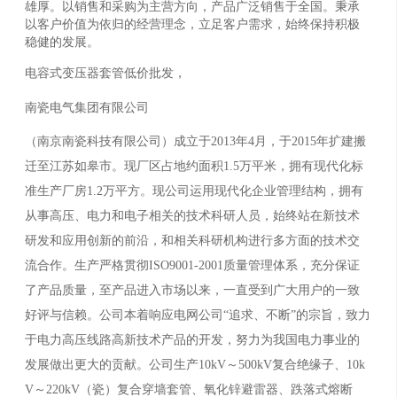
雄厚。以销售和采购为主营方向，产品广泛销售于全国。秉承
以客户价值为依归的经营理念，立足客户需求，始终保持积极
稳健的发展。
电容式变压器套管低价批发，
南瓷电气集团有限公司
（南京南瓷科技有限公司）成立于2013年4月，于2015年扩建搬
迁至江苏如皋市。现厂区占地约面积1.5万平米，拥有现代化标
准生产厂房1.2万平方。现公司运用现代化企业管理结构，拥有
从事高压、电力和电子相关的技术科研人员，始终站在新技术
研发和应用创新的前沿，和相关科研机构进行多方面的技术交
流合作。生产严格贯彻ISO9001-2001质量管理体系，充分保证
了产品质量，至产品进入市场以来，一直受到广大用户的一致
好评与信赖。公司本着响应电网公司“追求、不断”的宗旨，致力
于电力高压线路高新技术产品的开发，努力为我国电力事业的
发展做出更大的贡献。公司生产10kV～500kV复合绝缘子、10k
V～220kV（瓷）复合穿墙套管、氧化锌避雷器、跌落式熔断