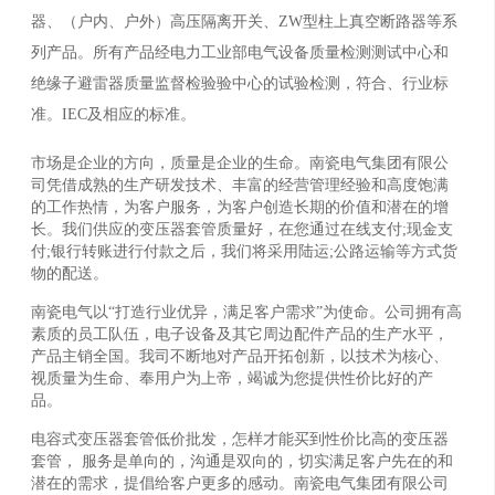
器、（户内、户外）高压隔离开关、ZW型柱上真空断路器等系
列产品。所有产品经电力工业部电气设备质量检测测试中心和
绝缘子避雷器质量监督检验验中心的试验检测，符合、行业标
准。IEC及相应的标准。
市场是企业的方向，质量是企业的生命。南瓷电气集团有限公
司凭借成熟的生产研发技术、丰富的经营管理经验和高度饱满
的工作热情，为客户服务，为客户创造长期的价值和潜在的增
长。我们供应的变压器套管质量好，在您通过在线支付;现金支
付;银行转账进行付款之后，我们将采用陆运;公路运输等方式货
物的配送。
南瓷电气以“打造行业优异，满足客户需求”为使命。公司拥有高
素质的员工队伍，电子设备及其它周边配件产品的生产水平，
产品主销全国。我司不断地对产品开拓创新，以技术为核心、
视质量为生命、奉用户为上帝，竭诚为您提供性价比好的产
品。
电容式变压器套管低价批发，怎样才能买到性价比高的变压器
套管， 服务是单向的，沟通是双向的，切实满足客户先在的和
潜在的需求，提倡给客户更多的感动。南瓷电气集团有限公司